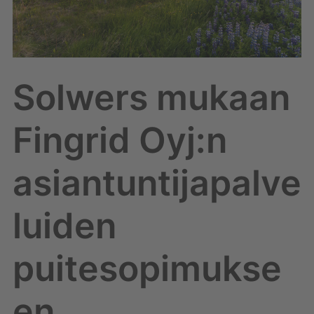
Solwers mukaan
Fingrid Oyj:n
asiantuntijapalve
luiden
puitesopimukse
en