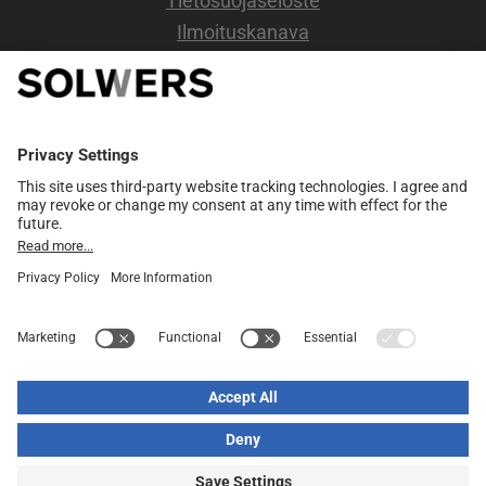
Tietosuojaseloste
Ilmoituskanava
OSOITE
Kappelikuja 6b,
2 kerros.
02200 Espoo
Y-tunnus: 0720734-6
YHTEISTYÖ
Eurooppalainen yhteistyöverkosto