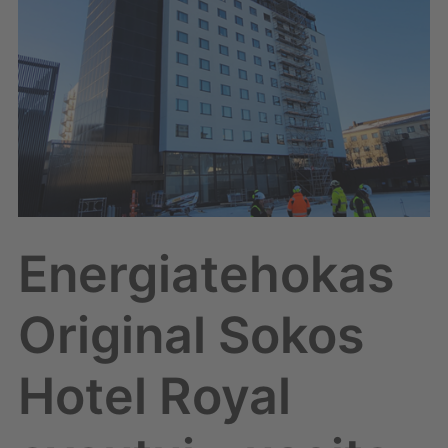
Royal
avautui
–
useita
Solwers-
yhtiöitä
mukana
suunnittelussa
Energiatehokas
Original Sokos
Hotel Royal