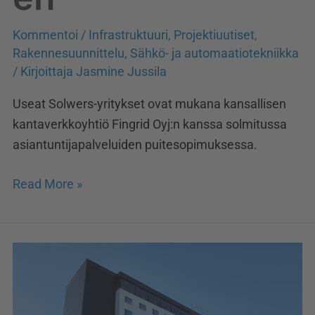
Kommentoi
/
Infrastruktuuri
,
Projektiuutiset
,
Rakennesuunnittelu
,
Sähkö- ja automaatiotekniikka
/ Kirjoittaja
Jasmine Jussila
Useat Solwers-yritykset ovat mukana kansallisen
kantaverkkoyhtiö Fingrid Oyj:n kanssa solmitussa
asiantuntijapalveluiden puitesopimuksessa.
Read More »
Energiatehokas
Original
Sokos
Hotel