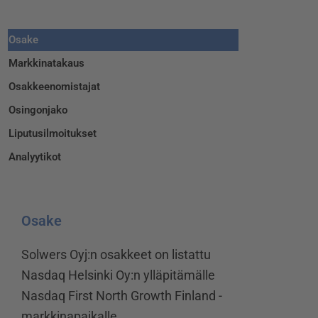
Osake
Markkinatakaus
Osakkeenomistajat
Osingonjako
Liputusilmoitukset
Analyytikot
Osake
Solwers Oyj:n osakkeet on listattu
Nasdaq Helsinki Oy:n ylläpitämälle
Nasdaq First North Growth Finland -
markkinapaikalle