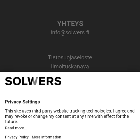
YHTEYS
info@solwers.fi
Tietosuojaseloste
Ilmoituskanava
OSOITE
Kappelikuja 6b,
2 kerros.
02200 Espoo
Y-tunnus: 0720734-6