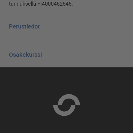
tunnuksella FI4000452545.
Perustiedot
Osakekurssi