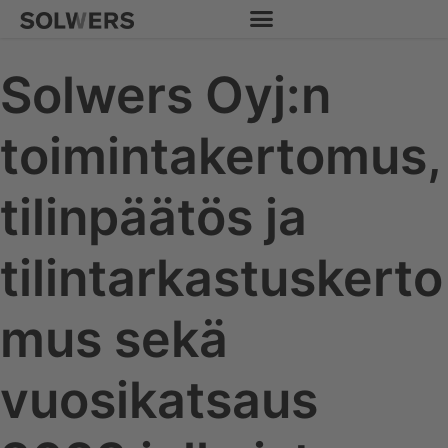
Siirry
sisältöön
Solwers Oyj:n
toimintakertomus,
tilinpäätös ja
tilintarkastuskerto
mus sekä
vuosikatsaus