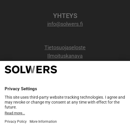
YHTEYS
info@solwers.fi
Tietosuojaseloste
Ilmoituskanava
OSOITE
Kappelikuja 6b,
2 kerros.
02200 Espoo
Y-tunnus: 0720734-6