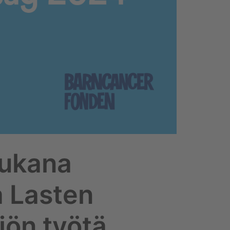
ukana
 Lasten
iön työtä