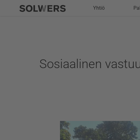
Siirry
Yhtiö
Pa
sisältöön
Sosiaalinen vastu
Kuulumisia
Solwersin