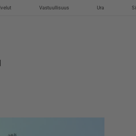
lvelut
Vastuullisuus
Ura
Si
u