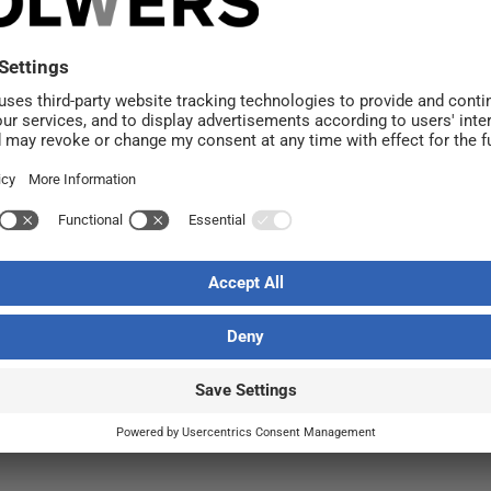
ukee Hyvä
 2024 -
a
u
,
Vastuullisuus
/ Kirjoittaja
Jasmine Jussila
oulumieli 2024 kampanjaa Suomessa.