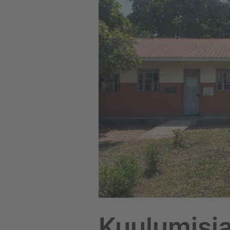
lahjoittamasta
koulusta
Ugandassa
Kuulumisia