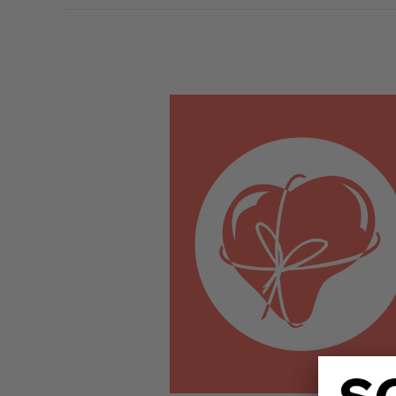
Solwers
tukee
Hyvä
Joulumieli
2024
-
kampanjaa