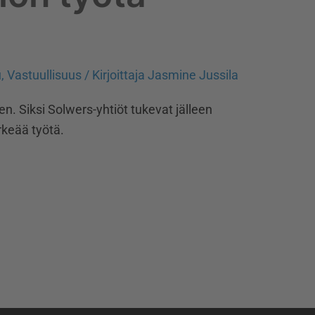
u
,
Vastuullisuus
/ Kirjoittaja
Jasmine Jussila
n. Siksi Solwers-yhtiöt tukevat jälleen
rkeää työtä.