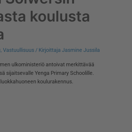
asta koulusta
a
u
,
Vastuullisuus
/ Kirjoittaja
Jasmine Jussila
men ulkoministeriö antoivat merkittävää
ä sijaitsevalle Yenga Primary Schoolille.
n luokkahuoneen koulurakennus.