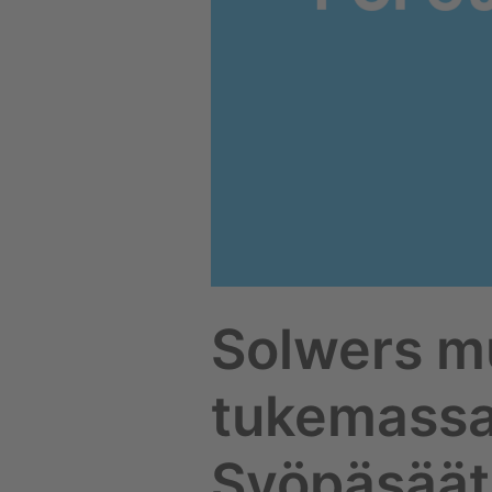
Solwers m
tukemassa
Syöpäsäät