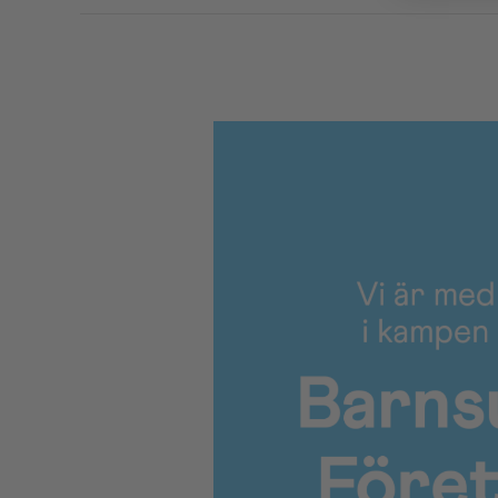
Solwers
mukana
tukemassa
Lasten
Syöpäsäätiön
työtä
Ruotsissa