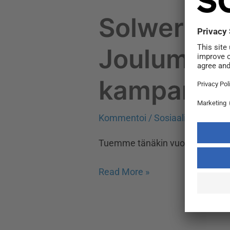
Solwers t
Joulumieli
kampanja
Kommentoi
/
Sosiaalinen vastu
Tuemme tänäkin vuonna Hyvä J
Read More »