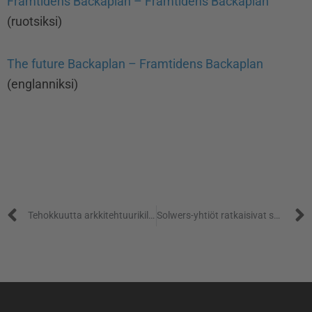
Framtidens Backaplan – Framtidens Backaplan
(ruotsiksi)
The future Backaplan – Framtidens Backaplan
(englanniksi)
Prev
Tehokkuutta arkkitehtuurikilpailuprosessiin
Solwers-yhtiöt ratkaisivat satamatunnelihankkeen haasteita