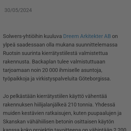
30/05/2024
Solwers-yhtiöihin kuuluva
Dreem Arkitekter AB
on
ylpeä saadessaan olla mukana suunnittelemassa
Ruotsin suurinta kierrätystiilestä valmistettua
rakennusta. Backaplan tulee valmistuttuaan
tarjoamaan noin 20 000 ihmiselle asuntoja,
työpaikkoja ja virkistyspalveluita Göteborgissa.
Jo pelkästään kierrätystiilen käyttö vähentää
rakennuksen hiilijalanjälkeä 210 tonnia. Yhdessä
muiden kestävien ratkaisujen, kuten puupaalujen ja
Skanskan vähähiilisen betonin osittaisen käytön
kanssa koko projektin tavoitteena on vähintään 2 200