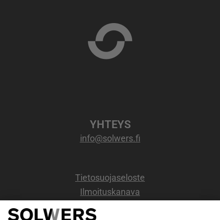
YHTEYS
info@solwers.fi
Tietosuojaseloste
Ilmoituskanava