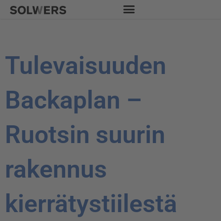
Siirry
sisältöön
Tulevaisuuden
Backaplan –
Ruotsin suurin
rakennus
kierrätystiilestä