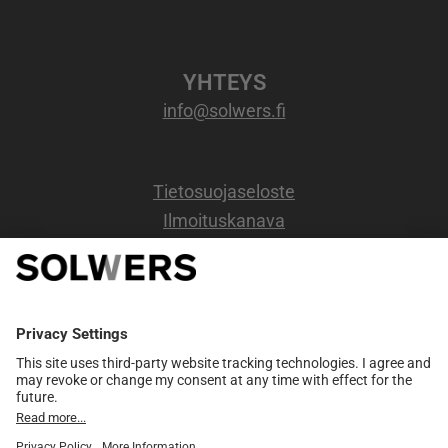
YHTEYS
info@solwers.fi
Tietosuojaseloste
Ilmoituskanava
OSOITE
Kappelikuja 6b,
2 kerros.
02200 Espoo
Y-tunnus: 0720734-6