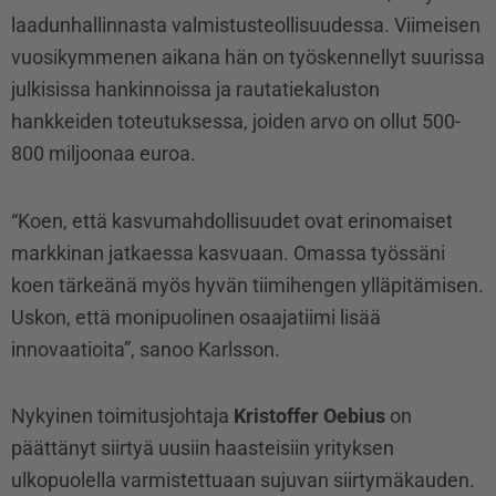
laadunhallinnasta valmistusteollisuudessa. Viimeisen
vuosikymmenen aikana hän on työskennellyt suurissa
julkisissa hankinnoissa ja rautatiekaluston
hankkeiden toteutuksessa, joiden arvo on ollut 500-
800 miljoonaa euroa.
“Koen, että kasvumahdollisuudet ovat erinomaiset
markkinan jatkaessa kasvuaan. Omassa työssäni
koen tärkeänä myös hyvän tiimihengen ylläpitämisen.
Uskon, että monipuolinen osaajatiimi lisää
innovaatioita”, sanoo Karlsson.
Nykyinen toimitusjohtaja
Kristoffer Oebius
on
päättänyt siirtyä uusiin haasteisiin yrityksen
ulkopuolella varmistettuaan sujuvan siirtymäkauden.