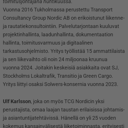
toimitusjohtajana huhtikuussa.
Vuonna 2016 Tukholmassa perustettu Transport
Consultancy Group Nordic AB on erikoistunut liikenne-
ja rautatiekonsultointiin. Palvelutarjontaan kuuluvat
projektinhallinta, laadunhallinta, dokumentaation
hallinta, toimitusvarmuus ja digitaalinen
tarkastusohjelmisto. Yritys työllistää 15 ammattilaista
ja sen liikevaihto oli noin 24 miljoonaa kruunua
vuonna 2024. Joitakin keskeisiä asiakkaita ovat SJ,
Stockholms Lokaltrafik, Transitio ja Green Cargo.
Yritys liittyi osaksi Solwers-konsernia vuonna 2023.
Ulf Karlsson
, joka on myös TCG Nordicin yksi
perustajista, omaa laajan taustan erilaisissa johtamis-
ja asiantuntijatehtävissä. Hänellä on yli 25 vuoden
kokemus kansainvälisestä liiketoiminnasta, erityisesti