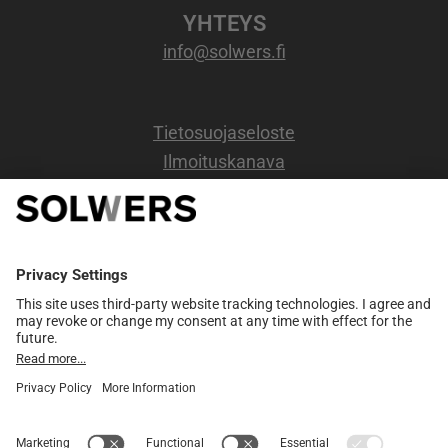
YHTEYS
info@solwers.fi
Tietosuojaseloste
Ilmoituskanava
OSOITE
Kappelikuja 6b,
2 kerros.
02200 Espoo
Y-tunnus: 0720734-6
YHTEISTYÖ