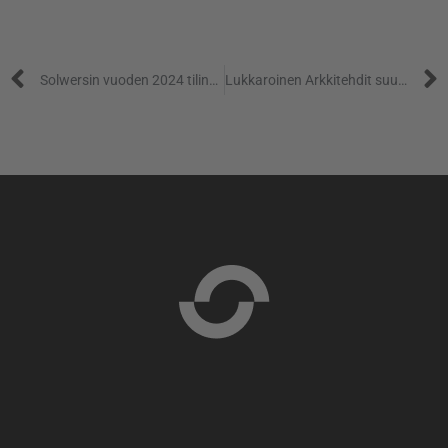
Solwersin vuoden 2024 tilinpäätöstiedotteen julkistaminen ja kutsu tulosesitykseen
Lukkaroinen Arkkitehdit suunnittelemassa Pohjoismaiden suurinta Joutsenmerkittyä rakennusta