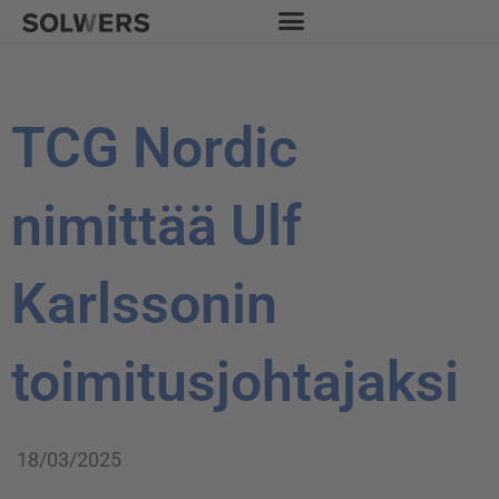
Siirry
sisältöön
TCG Nordic
nimittää Ulf
Karlssonin
toimitusjohtajaksi
18/03/2025