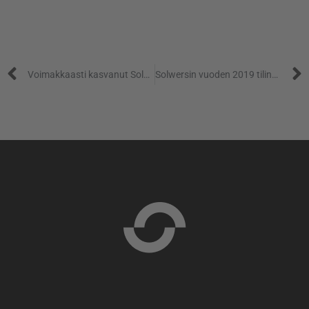
Prev
Voimakkaasti kasvanut Solwers laajenee Ruotsiin
Solwersin vuoden 2019 tilinpäätös