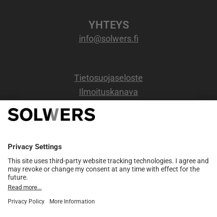
YHTEYS
info@solwers.fi
Tietosuojaseloste
Ilmoituskanava
OSOITE
Kappelikuja 6b,
2 kerros.
02200 Espoo
Y-tunnus: 0720734-6