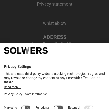
Privacy statement
Whistleblow
ADDRESS
Kappelikuja 6b, 2nd floor
02200 Espoo, Finland
VAT number
: FI07207346
MEMBER NETWORK
European partner network
Merge
Consultants