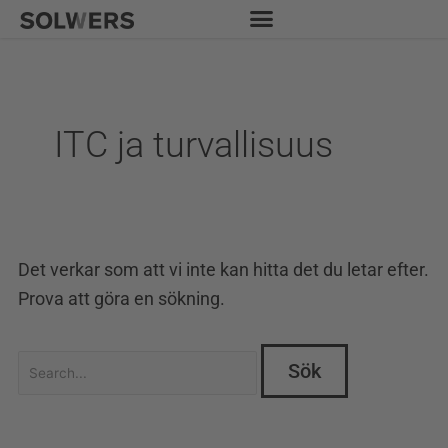
Hoppa
Sök
till
efter:
innehåll
ITC ja turvallisuus
Det verkar som att vi inte kan hitta det du letar efter.
Prova att göra en sökning.