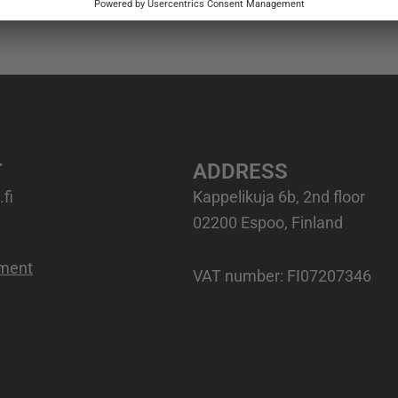
T
ADDRESS
fi
Kappelikuja 6b, 2nd floor
02200 Espoo, Finland
ement
VAT number
: FI07207346