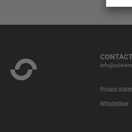
CONTAC
info@solwers.
Privacy stat
Whistleblow