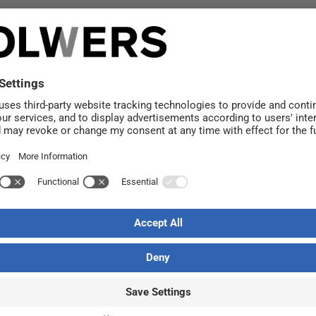
– redan för fjärde året. Det betyder att vi stödjer
Barnc
amiljer. Det är vi stolta över.
dödsorsaken för barn i Sverige till följd av sjukdom? Det vi
. Tillsammans kan vi stödja forskningen till nya avgöran
gt liv. För barn och cancer hör inte ihop.
Ales Psajd har utsetts till