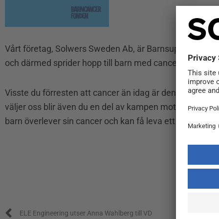
Vårt företag, Solwers Sweden Ab, är Barnsupporter 2025 
och därmed sprider hopp till barn med cancer och deras f
Visste du förresten att cancer än idag är den vanligaste 
väljer oss blir även du en del av kampen mot barncancer
barn överlever sin cancer och kan få leva ett gott och lån
Föregående
ELE Engineering utser Anna Wahlberg till VD