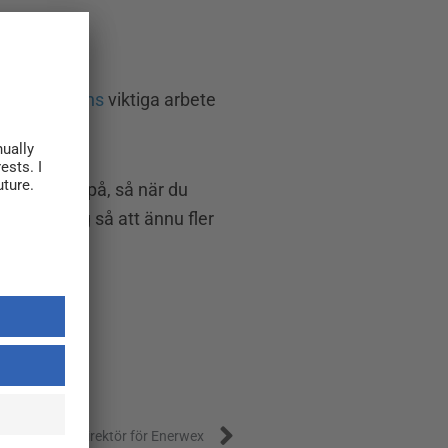
ancerfondens
viktiga arbete
ll vi ändra på, så när du
de framsteg så att ännu fler
Nästa
 verkställande direktör för Enerwex